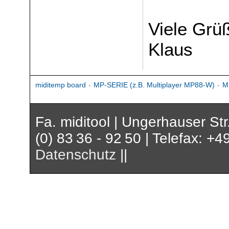
Viele Grü
Klaus
miditemp board
-
MP-SERIE (z.B. Multiplayer MP88-W)
-
M
Fa. miditool | Ungerhauser St
(0) 83 36 - 92 50 | Telefax: +4
Datenschutz
||