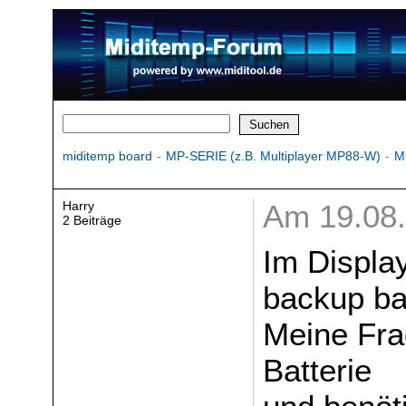
miditemp board
-
MP-SERIE (z.B. Multiplayer MP88-W)
-
M
Harry
Am 19.08.
2 Beiträge
Im Displa
backup bat
Meine Frag
Batterie