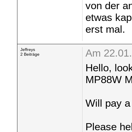
von der a
etwas ka
erst mal.
Jeffreys
Am 22.01.
2 Beiträge
Hello, loo
MP88W Mi
Will pay a 
Please he