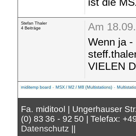
ist die M
Stefan Thaler
Am 18.09.
4 Beiträge
Wenn ja - 
steff.tha
VIELEN 
miditemp board
-
MSX / M2 / M8 (Multistations)
-
Multistat
Fa. miditool | Ungerhauser St
(0) 83 36 - 92 50 | Telefax: +4
Datenschutz
||